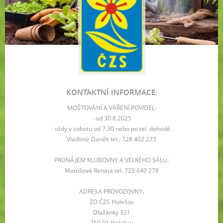
KONTAKTNÍ INFORMACE:
MOŠTOVÁNÍ A VAŘENÍ POVIDEL:
- od 30.8.2025
- vždy v sobotu od 7.30 nebo po tel. dohodě.
Vladimír Daněk tel.: 728 402 273
PRONÁJEM KLUBOVNY A VELKÉHO SÁLU:
Matúšová Renata tel: 725 640 278
ADRESA PROVOZOVNY:
ZO ČZS Holešov
Dlažánky 321
769 01 Holešov