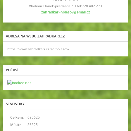
Vladimír Daněk-předseda ZO tel:728 402 273
zahradkari-holesov@email.cz
ADRESA NA WEBU ZAHRADKARI.CZ
https://www.zahradkari.cz/zo/holesov/
POČASÍ
STATISTIKY
Celkem:
685625
Měsíc:
36325