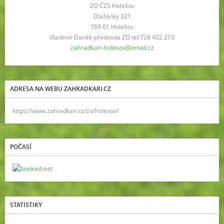
ZO ČZS Holešov
Dlažánky 321
769 01 Holešov
Vladimír Daněk-předseda ZO tel:728 402 273
zahradkari-holesov@email.cz
ADRESA NA WEBU ZAHRADKARI.CZ
https://www.zahradkari.cz/zo/holesov/
POČASÍ
STATISTIKY