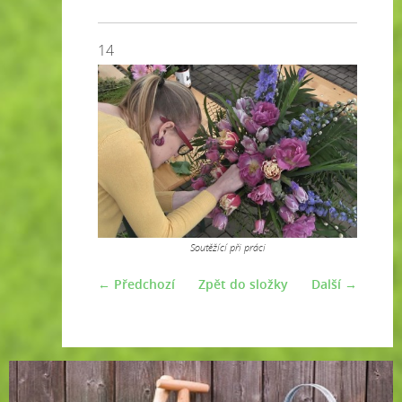
14
Soutěžící při práci
← Předchozí
Zpět do složky
Další →