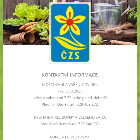
KONTAKTNÍ INFORMACE:
MOŠTOVÁNÍ A VAŘENÍ POVIDEL:
- od 30.8.2025
- vždy v sobotu od 7.30 nebo po tel. dohodě.
Vladimír Daněk tel.: 728 402 273
PRONÁJEM KLUBOVNY A VELKÉHO SÁLU:
Matúšová Renata tel: 725 640 278
ADRESA PROVOZOVNY: