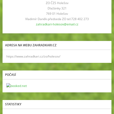
ZO ČZS Holešov
Dlažánky 321
769 01 Holešov
Vladimír Daněk-předseda ZO tel:728 402 273
zahradkari-holesov@email.cz
ADRESA NA WEBU ZAHRADKARI.CZ
https://www.zahradkari.cz/zo/holesov/
POČASÍ
STATISTIKY