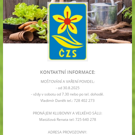
KONTAKTNÍ INFORMACE:
MOŠTOVÁNÍ A VAŘENÍ POVIDEL:
- od 30.8.2025
- vždy v sobotu od 7.30 nebo po tel. dohodě.
Vladimír Daněk tel.: 728 402 273
PRONÁJEM KLUBOVNY A VELKÉHO SÁLU:
Matúšová Renata tel: 725 640 278
ADRESA PROVOZOVNY: