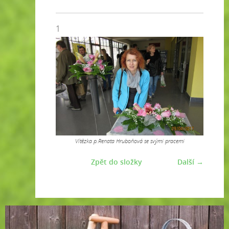
1
Vítězka p.Renata Hruboňová se svými pracemi
Zpět do složky
Další →