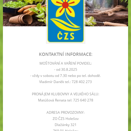
KONTAKTNÍ INFORMACE:
MOŠTOVÁNÍ A VAŘENÍ POVIDEL:
- od 30.8.2025
- vždy v sobotu od 7.30 nebo po tel. dohodě.
Vladimír Daněk tel.: 728 402 273
PRONÁJEM KLUBOVNY A VELKÉHO SÁLU:
Matúšová Renata tel: 725 640 278
ADRESA PROVOZOVNY:
ZO ČZS Holešov
Dlažánky 321
769 01 Holešov