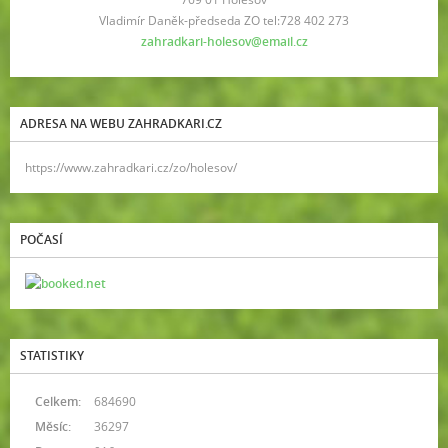
Vladimír Daněk-předseda ZO tel:728 402 273
zahradkari-holesov@email.cz
ADRESA NA WEBU ZAHRADKARI.CZ
https://www.zahradkari.cz/zo/holesov/
POČASÍ
STATISTIKY
Celkem:
684690
Měsíc:
36297