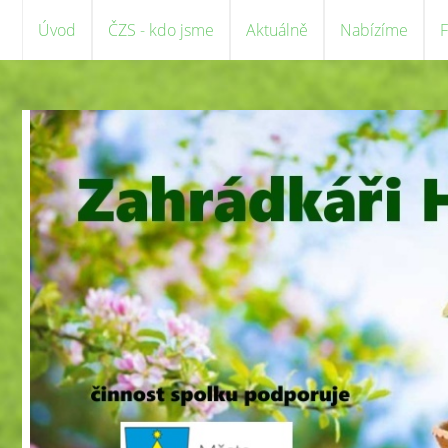
Úvod
ČZS - kdo jsme
Aktuálně
Nabízíme