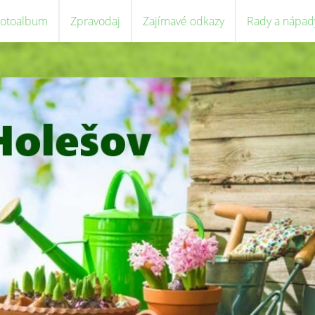
Fotoalbum
Zpravodaj
Zajímavé odkazy
Rady a nápad