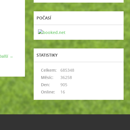
POČASÍ
STATISTIKY
Další →
Celkem:
685348
Měsíc:
36258
Den:
905
Online:
16