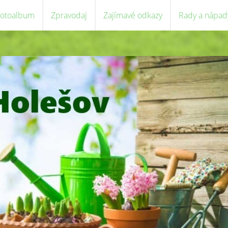
Fotoalbum
Zpravodaj
Zajímavé odkazy
Rady a nápad