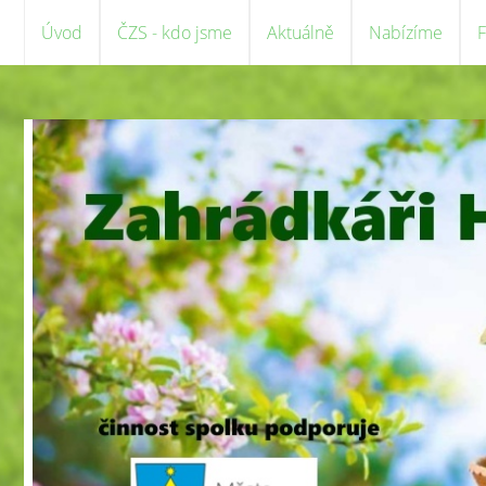
Úvod
ČZS - kdo jsme
Aktuálně
Nabízíme