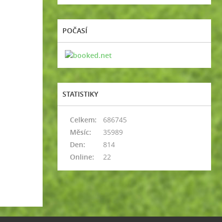
POČASÍ
STATISTIKY
Celkem:
686745
Měsíc:
35989
Den:
814
Online:
22