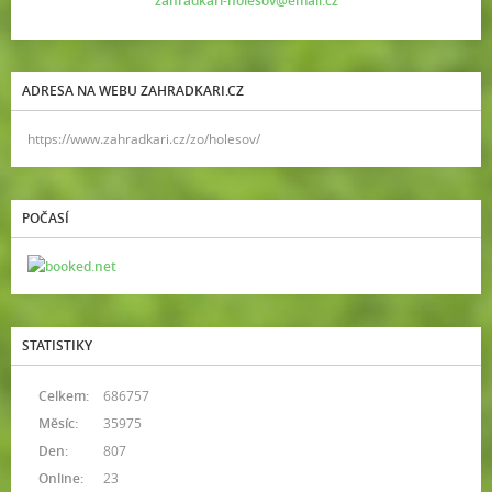
zahradkari-holesov@email.cz
ADRESA NA WEBU ZAHRADKARI.CZ
https://www.zahradkari.cz/zo/holesov/
POČASÍ
STATISTIKY
Celkem:
686757
Měsíc:
35975
Den:
807
Online:
23