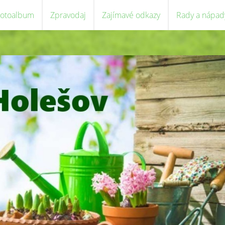
Fotoalbum
Zpravodaj
Zajímavé odkazy
Rady a nápad