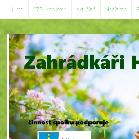
Úvod
ČZS - kdo jsme
Aktuálně
Nabízíme