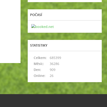
POČASÍ
STATISTIKY
Celkem:
685399
Měsíc:
36286
Den:
909
Online:
26