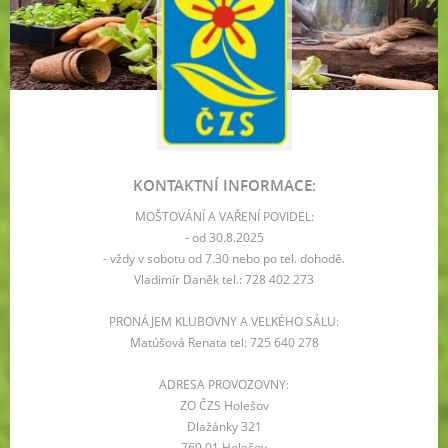
KONTAKTNÍ INFORMACE:
MOŠTOVÁNÍ A VAŘENÍ POVIDEL:
- od 30.8.2025
- vždy v sobotu od 7.30 nebo po tel. dohodě.
Vladimír Daněk tel.: 728 402 273
PRONÁJEM KLUBOVNY A VELKÉHO SÁLU:
Matúšová Renata tel: 725 640 278
ADRESA PROVOZOVNY:
ZO ČZS Holešov
Dlažánky 321
769 01 Holešov