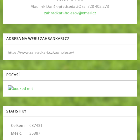
Vladimír Daněk-předseda ZO tel:728 402 273
zahradkari-holesov@email.cz
ADRESA NA WEBU ZAHRADKARI.CZ
https://www.zahradkari.cz/zo/holesov/
POČASÍ
STATISTIKY
Celkem:
687431
Měsíc:
35387