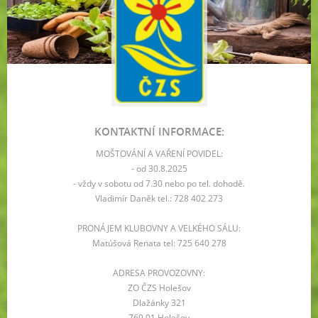
KONTAKTNÍ INFORMACE:
MOŠTOVÁNÍ A VAŘENÍ POVIDEL:
- od 30.8.2025
- vždy v sobotu od 7.30 nebo po tel. dohodě.
Vladimír Daněk tel.: 728 402 273
PRONÁJEM KLUBOVNY A VELKÉHO SÁLU:
Matúšová Renata tel: 725 640 278
ADRESA PROVOZOVNY:
ZO ČZS Holešov
Dlažánky 321
769 01 Holešov