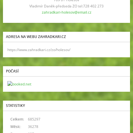
Vladimír Daněk-předseda ZO tel:728 402 273
zahradkari-holesov@email.cz
ADRESA NA WEBU ZAHRADKARI.CZ
https://www.zahradkari.cz/zo/holesov/
POČASÍ
STATISTIKY
Celkem:
685297
Měsíc:
36278