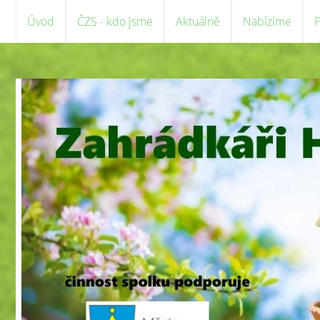
Úvod
ČZS - kdo jsme
Aktuálně
Nabízíme