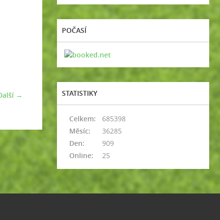
POČASÍ
STATISTIKY
Další →
Celkem:
685398
Měsíc:
36285
Den:
909
Online:
25