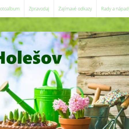
Fotoalbum
Zpravodaj
Zajímavé odkazy
Rady a nápad