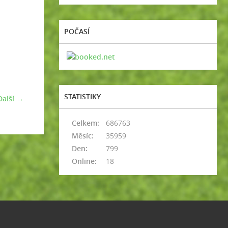
POČASÍ
STATISTIKY
Další →
Celkem:
686763
Měsíc:
35959
Den:
799
Online:
18