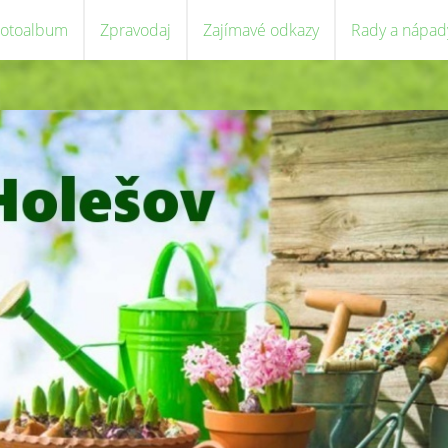
Fotoalbum
Zpravodaj
Zajímavé odkazy
Rady a nápad