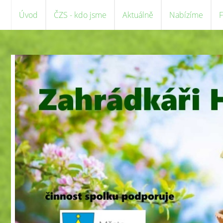
Úvod
ČZS - kdo jsme
Aktuálně
Nabízíme