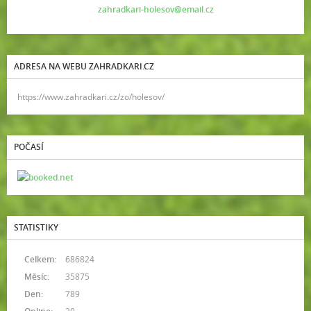
zahradkari-holesov@email.cz
ADRESA NA WEBU ZAHRADKARI.CZ
https://www.zahradkari.cz/zo/holesov/
POČASÍ
STATISTIKY
Celkem:
686824
Měsíc:
35875
Den:
789