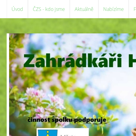
Úvod
ČZS - kdo jsme
Aktuálně
Nabízíme