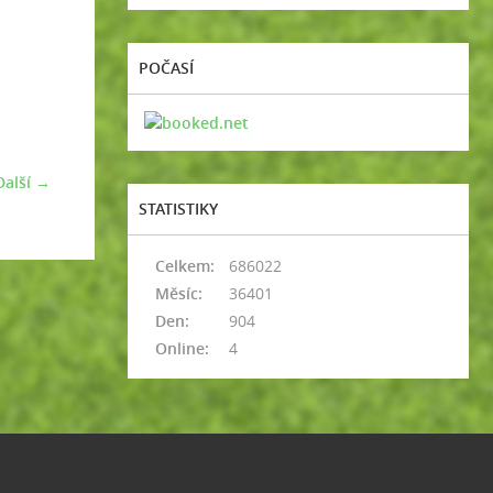
POČASÍ
Další →
STATISTIKY
Celkem:
686022
Měsíc:
36401
Den:
904
Online:
4