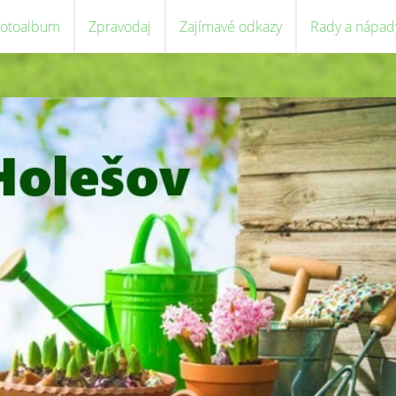
Fotoalbum
Zpravodaj
Zajímavé odkazy
Rady a nápad