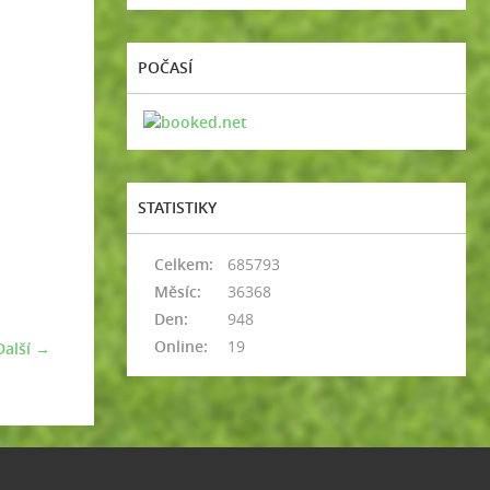
POČASÍ
STATISTIKY
Celkem:
685793
Měsíc:
36368
Den:
948
Online:
19
Další →