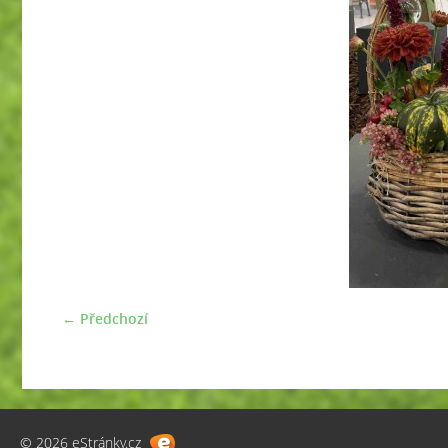
← Předchozí
© 2026 eStránky.cz