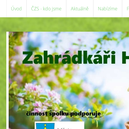
Úvod
ČZS - kdo jsme
Aktuálně
Nabízíme