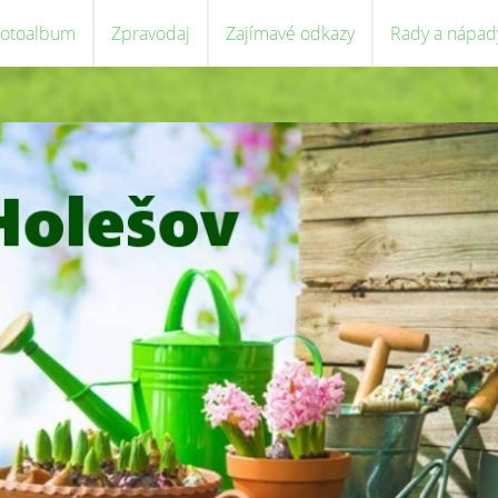
Fotoalbum
Zpravodaj
Zajímavé odkazy
Rady a nápad