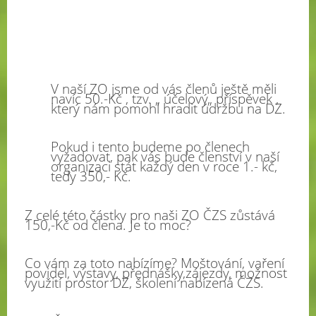
V naší ZO jsme od vás členů ještě měli
navíc 50.-Kč , tzv. „ účelový„ příspěvek ,
který nám pomohl hradit údržbu na DZ.
Pokud i tento budeme po členech
vyžadovat, pak vás bude členství v naší
organizaci stát každý den v roce 1.- kč,
tedy 350,- Kč.
Z celé této částky pro naši ZO ČZS zůstává
150,-Kč od člena.
Je to moc?
Co vám za toto nabízíme? Moštování, vaření
povidel, výstavy, přednášky,zájezdy, možnost
využití prostor DZ, školení nabízená ČZS.