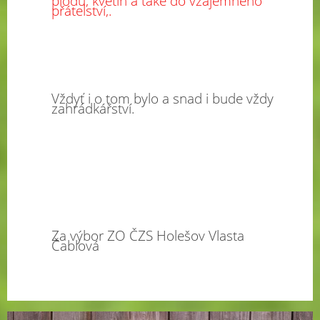
plodů, květin a také do vzájemného
přátelství,.
Vždyť i o tom bylo a snad i bude vždy
zahrádkářství.
Za výbor ZO ČZS Holešov Vlasta
Čablová