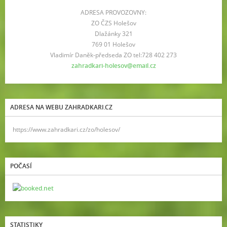
ADRESA PROVOZOVNY:
ZO ČZS Holešov
Dlažánky 321
769 01 Holešov
Vladimír Daněk-předseda ZO tel:728 402 273
zahradkari-holesov@email.cz
ADRESA NA WEBU ZAHRADKARI.CZ
https://www.zahradkari.cz/zo/holesov/
POČASÍ
STATISTIKY