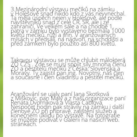
3.Mezinárodní výstavu mečíků na zámku
v Holešově snad nikdo kdo z vás nevynechal.
Ta měla úspěch nejen v Holešově, ale podle
návštěvníků snad z celé ČR, SR, ale i ze
zahraničí. Ve velkém sále a na chodbě 1.
patra v zámku bylo vystaveno bezmála 1000
květů mečíků, růží a jiřin. V aranžovaných
mísách v předsálí, na nádvoří, na schodišti a
před zámkem bylo použito asi 800 květů.
Takovou výstavou se může chlubit málokterá
ZO ČZS . Zde se musí spojit síly mnoha členů
ZO a pěstitelů mečíků z Česka, Slovenska a
Moravy. Ty zajistil pan ing. Novotný, náš člen
a současně i člen Gladirisu a pěstitel mečíků.
Aranžování se ujaly paní Jana Skotková
z Miškovic, pan Malý a z naší organizace paní
Renata Dvorníková a Vlasta Čablová
Nespočet hodin pak strávily na zámku i další
členové ZO při přípravě, zajištění služeb a
konečném úklidu po výstavě. Na fotografie
se můžete podívat v Galerii na našich web.
stránkách.