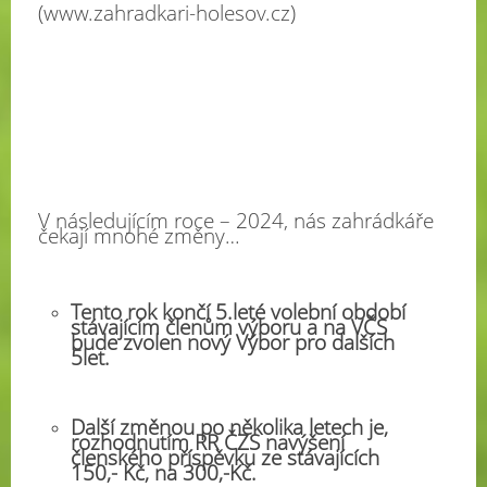
(www.zahradkari-holesov.cz)
V následujícím roce – 2024, nás zahrádkáře
čekají mnohé změny…
Tento rok končí 5.leté volební období
stávajícím členům výboru a na VČS
bude zvolen nový Výbor pro dalších
5let.
Další změnou po několika letech je,
rozhodnutím RR ČZS navýšení
členského příspěvku ze stávajících
150,- Kč, na 300,-Kč.