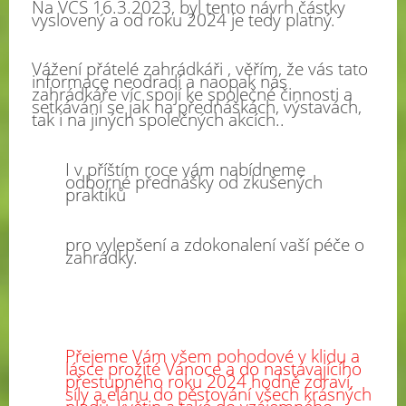
Na VČS 16.3.2023, byl tento návrh částky
vyslovený a od roku 2024 je tedy platný.
Vážení přátelé zahrádkáři , věřím, že vás tato
informace neodradí a naopak nás
zahrádkáře víc spojí ke společné činnosti a
setkávání se jak na přednáškách, výstavách,
tak i na jiných společných akcích..
I v příštím roce vám nabídneme
odborné přednášky od zkušených
praktiků
pro vylepšení a zdokonalení vaší péče o
zahrádky.
Přejeme Vám všem pohodové v klidu a
lásce prožité Vánoce a do nastávajícího
přestupného roku 2024 hodně zdraví,
síly a elánu do pěstování všech krásných