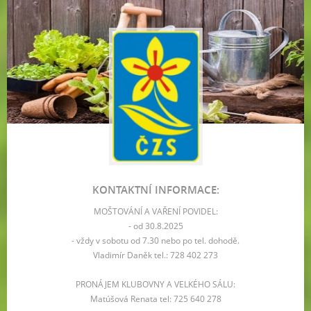
KONTAKTNÍ INFORMACE:
MOŠTOVÁNÍ A VAŘENÍ POVIDEL:
- od 30.8.2025
- vždy v sobotu od 7.30 nebo po tel. dohodě.
Vladimír Daněk tel.: 728 402 273
PRONÁJEM KLUBOVNY A VELKÉHO SÁLU:
Matúšová Renata tel: 725 640 278