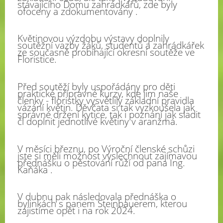
stávajícího Domu zahrádkářů, zde byly
ofoceny a zdokumentovány .
Květinovou výzdobu výstavy doplnily
soutěžní vazby žáků, studentů a zahrádkářek
ze současně probíhající okresní soutěže ve
Floristice.
Před soutěží byly uspořádány pro děti
praktické přípravné kurzy, kde jim naše
členky - floristky vysvětlily základní pravidla
vázání květin. Děvčata si tak vyzkoušela jak
správné držení kytice, tak i poznání jak sladit
či doplnit jednotlivé květiny v aranžmá.
V měsíci březnu, po Výroční členské schůzi
jste si měli možnost vyslechnout zajímavou
přednášku o pěstování růží od pana Ing.
Kaňáka .
V dubnu pak následovala přednáška o
bylinkách s panem Steinbauerem, kterou
zajistíme opět i na rok 2024.