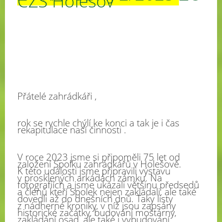
ČZS Holešov
Přátelé zahrádkáři ,
rok se rychle chýlí ke konci a tak je i čas
rekapitulace naší činnosti .
V roce 2023 jsme si připoměli 75 let od
založení Spolku zahrádkářů v Holešově.
K této události jsme připravili výstavu
v prosklených arkádách zámku. Na
fotografiích a jsme ukázali většinu předsedů
a členů kteří Spolek nejen zakládali, ale také
dovedli až do dnešních dnů. Taky listy
z nádherné kroniky, v níž jsou zapsány
historické začátky, budování moštárny,
zakládání osad, ale také i vybudování