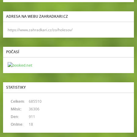
ADRESA NA WEBU ZAHRADKARI.CZ
https://www.zahradkari.cz/zo/holesov/
POČASÍ
STATISTIKY
Celkem:
685510
Měsíc:
36306
Den:
911
Online:
18