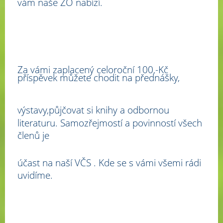
vám naše ZO nabízí.
Za vámi zaplacený celoroční 100,-Kč
příspěvek můžete chodit na přednášky,
ýstavy,půjčovat si knihy a odbornou
v
literaturu. Samozřejmostí a povinností všech
členů je
účast na naší VČS . Kde se s vámi všemi rádi
uvidíme.