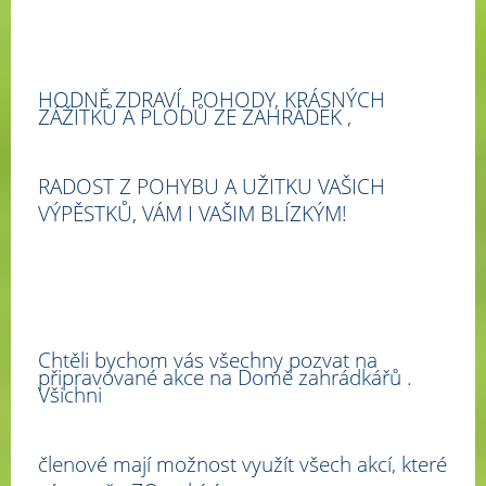
HODNĚ ZDRAVÍ, POHODY, KRÁSNÝCH
ZÁŽITKŮ A PLODŮ ZE ZAHRÁDEK ,
RADOST Z POHYBU A UŽITKU VAŠICH
VÝPĚSTKŮ, VÁM I VAŠIM BLÍZKÝM!
Chtěli bychom vás všechny pozvat na
připravované akce na Domě zahrádkářů .
Všichni
členové mají možnost využít všech akcí, které