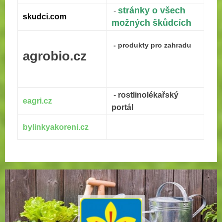
stránky o všech
-
skudci.com
možných škůdcích
- produkty pro zahradu
agrobio.cz
-
rostlinolékařský
eagri.cz
portál
bylinkyakoreni.cz