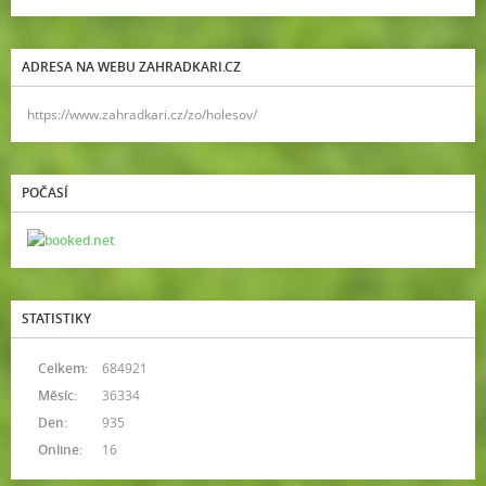
ADRESA NA WEBU ZAHRADKARI.CZ
https://www.zahradkari.cz/zo/holesov/
POČASÍ
STATISTIKY
Celkem:
684921
Měsíc:
36334
Den:
935
Online:
16