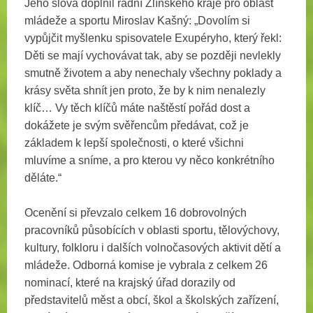
Jeho slova doplnil radní Zlínského kraje pro oblast
mládeže a sportu Miroslav Kašný: „Dovolím si
vypůjčit myšlenku spisovatele Exupéryho, který řekl:
Děti se mají vychovávat tak, aby se později nevlekly
smutně životem a aby nenechaly všechny poklady a
krásy světa shnít jen proto, že by k nim nenalezly
klíč… Vy těch klíčů máte naštěstí pořád dost a
dokážete je svým svěřencům předávat, což je
základem k lepší společnosti, o které všichni
mluvíme a sníme, a pro kterou vy něco konkrétního
děláte.“
Ocenění si převzalo celkem 16 dobrovolných
pracovníků působících v oblasti sportu, tělovýchovy,
kultury, folkloru i dalších volnočasových aktivit dětí a
mládeže. Odborná komise je vybrala z celkem 26
nominací, které na krajský úřad dorazily od
představitelů měst a obcí, škol a školských zařízení,