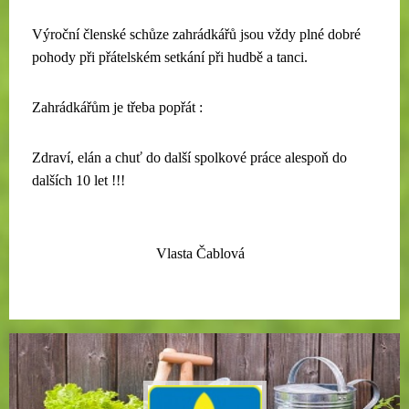
Výroční členské schůze zahrádkářů jsou vždy plné dobré
pohody při přátelském setkání při hudbě a tanci.
Zahrádkářům je třeba popřát :
Zdraví, elán a chuť do další spolkové práce alespoň do
dalších 10 let !!!
Vlasta Čablová