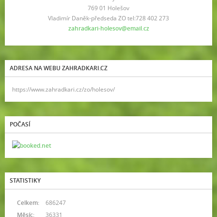
769 01 Holešov
Vladimír Daněk-předseda ZO tel:728 402 273
zahradkari-holesov@email.cz
ADRESA NA WEBU ZAHRADKARI.CZ
https://www.zahradkari.cz/zo/holesov/
POČASÍ
STATISTIKY
Celkem:
686247
Měsíc:
36331