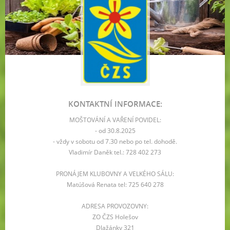
KONTAKTNÍ INFORMACE:
MOŠTOVÁNÍ A VAŘENÍ POVIDEL:
- od 30.8.2025
- vždy v sobotu od 7.30 nebo po tel. dohodě.
Vladimír Daněk tel.: 728 402 273
PRONÁJEM KLUBOVNY A VELKÉHO SÁLU:
Matúšová Renata tel: 725 640 278
ADRESA PROVOZOVNY:
ZO ČZS Holešov
Dlažánky 321