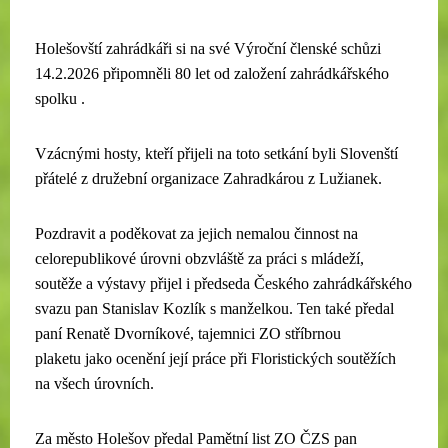
Holešovští zahrádkáři si na své Výroční členské schůzi
14.2.2026 připomněli 80 let od založení zahrádkářského
spolku .
Vzácnými hosty, kteří přijeli na toto setkání byli Slovenští
přátelé z družební organizace Zahradkárou z Lužianek.
Pozdravit a poděkovat za jejich nemalou činnost na
celorepublikové úrovni obzvláště za práci s mládeží,
soutěže a výstavy přijel i předseda Českého zahrádkářského
svazu pan Stanislav Kozlík s manželkou. Ten také předal
paní Renatě Dvorníkové, tajemnici ZO stříbrnou
plaketu jako ocenění její práce při Floristických soutěžích
na všech úrovních.
Za město Holešov předal Pamětní list ZO ČZS pan