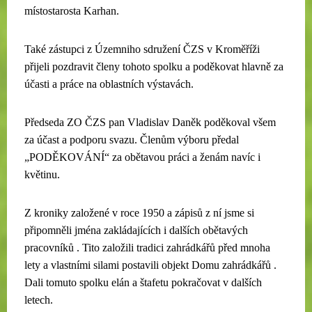
místostarosta Karhan.
Také zástupci z Územniho sdružení ČZS v Kroměříži
přijeli pozdravit členy tohoto spolku a poděkovat hlavně za
účasti a práce na oblastních výstavách.
Předseda ZO ČZS pan Vladislav Daněk poděkoval všem
za účast a podporu svazu. Členům výboru předal
„PODĚKOVÁNÍ“ za obětavou práci a ženám navíc i
květinu.
Z kroniky založené v roce 1950 a zápisů z ní jsme si
připomněli jména zakládajících i dalších obětavých
pracovníků . Tito založili tradici zahrádkářů před mnoha
lety a vlastními silami postavili objekt Domu zahrádkářů .
Dali tomuto spolku elán a štafetu pokračovat v dalších
letech.