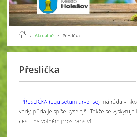
Aktuálně
Přeslička
Přeslička
PŘESLIČKA
(Equisetum arvense)
má ráda vlhko
vody, půda je spíše kyselejší. Takže se vyskytu
cest i na volném prostranství.