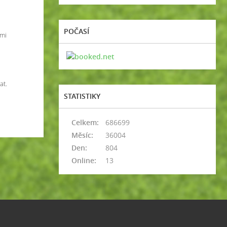
POČASÍ
ami
at.
STATISTIKY
Celkem:
686699
Měsíc:
36004
Den:
804
Online:
13