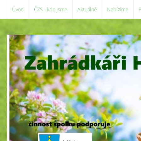
Úvod
ČZS - kdo jsme
Aktuálně
Nabízíme