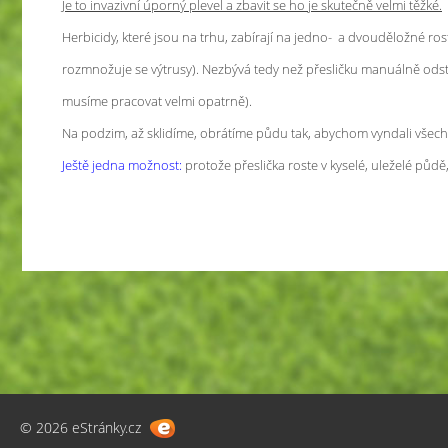
Je to invazivní úporný plevel a zbavit se ho je skutečně velmi těžké.
Herbicidy, které jsou na trhu, zabírají na jedno- a dvouděložné rost
rozmnožuje se výtrusy). Nezbývá tedy než přesličku manuálně odstr
musíme pracovat velmi opatrně).
Na podzim, až sklidíme, obrátíme půdu tak, abychom vyndali všechn
Ještě jedna možnost:
protože přeslička roste v kyselé, uleželé půd
© 2026 eStránky.cz