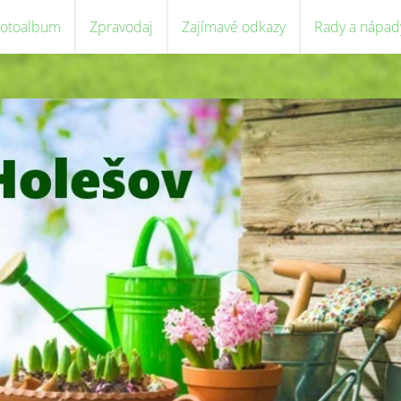
Fotoalbum
Zpravodaj
Zajímavé odkazy
Rady a nápad