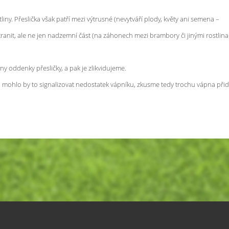
liny. Přeslička však patří mezi výtrusné (nevytváří plody, květy ani semena –
anit, ale ne jen nadzemní část (na záhonech mezi brambory či jinými rostlin
y oddenky přesličky, a pak je zlikvidujeme.
ě, mohlo by to signalizovat nedostatek vápníku, zkusme tedy trochu vápna přid