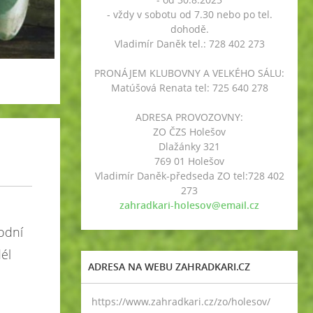
- vždy v sobotu od 7.30 nebo po tel.
dohodě.
Vladimír Daněk tel.: 728 402 273
PRONÁJEM KLUBOVNY A VELKÉHO SÁLU:
Matúšová Renata tel: 725 640 278
ADRESA PROVOZOVNY:
ZO ČZS Holešov
Dlažánky 321
769 01 Holešov
Vladimír Daněk-předseda ZO tel:728 402
273
zahradkari-holesov@email.cz
odní
él
ADRESA NA WEBU ZAHRADKARI.CZ
https://www.zahradkari.cz/zo/holesov/