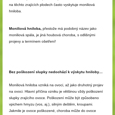
na těchto zrajících plodech často vyskytuje moniliová
hniloba.
Moniliová hniloba,
přestože má podobný název jako
moniliová spála, je jiná houbová choroba, s odlišnými
projevy a termínem ošetření!
Bez poškození slupky nedochází k výskytu hniloby…
Moniliová hniloba vzniká na ovoci, až jako druhotný projev
na ovoci. Hlavní příčina vzniku je většinou vždy poškození
slupky zrajícího ovoce. Poškození může být způsobeno
vpichem hmyzu (vos, aj.), silným deštěm, kroupami.
Jakmile je ovoce poškozené, choroba může do ovoce