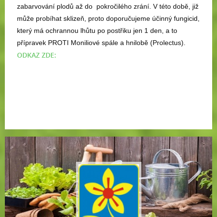
zabarvování plodů až do pokročilého zrání. V této době, již
může probíhat sklizeň, proto doporučujeme účinný fungicid,
který má ochrannou lhůtu po postřiku jen 1 den, a to
přípravek PROTI Moniliové spále a hnilobě (Prolectus).
ODKAZ ZDE: