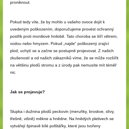
proniknout.
Pokud tedy víte, že by mohlo u vašeho ovoce dojít k
uvedeným poškozením, doporučujeme provést ochranný
postřik proti moniliové hnilobě. Tato choroba se šíří větrem,
vodou nebo hmyzem. Pokud „najde“ poškozený zrající
plod, uchytí se a začne se postupně projevovat. Z našich
zkušeností a od našich zákazníků víme, že se může rozšířit
na většinu plodů stromu a z úrody pak nemusíte mít téměř
nic.
Jak se projevuje?
Slupka i dužnina plodů peckovin (meruňky, broskve, slívy,
třešně, višně) měkne a hnědne. Na hnědých pletivech se
vytvářejí špinavě bílé polštářky, které jsou tvořeny