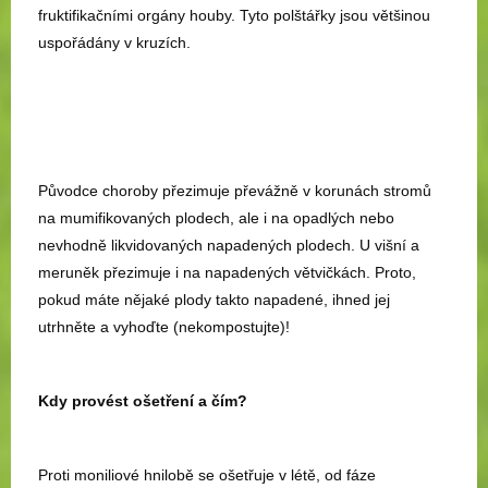
fruktifikačními orgány houby. Tyto polštářky jsou většinou
uspořádány v kruzích.
Původce choroby přezimuje převážně v korunách stromů
na mumifikovaných plodech, ale i na opadlých nebo
nevhodně likvidovaných napadených plodech. U višní a
meruněk přezimuje i na napadených větvičkách. Proto,
pokud máte nějaké plody takto napadené, ihned jej
utrhněte a vyhoďte (nekompostujte)!
Kdy provést ošetření a čím?
Proti moniliové hnilobě se ošetřuje v létě, od fáze