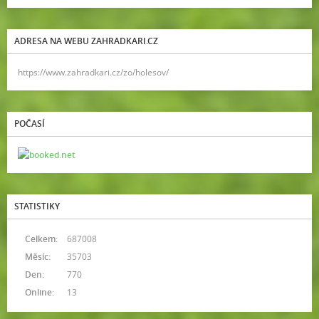
ADRESA NA WEBU ZAHRADKARI.CZ
https://www.zahradkari.cz/zo/holesov/
POČASÍ
STATISTIKY
Celkem:
687008
Měsíc:
35703
Den:
770
Online:
13