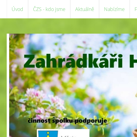
Úvod
ČZS - kdo jsme
Aktuálně
Nabízíme