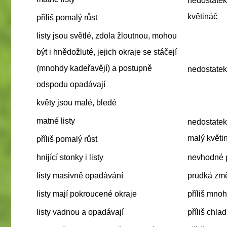
nedostatek
květináč
příliš pomalý
růst
listy
jsou světlé, zdola žloutnou, mohou
být i hnědožluté, jejich okraje se stáčejí
(mnohdy kadeřavějí) a postupně
nedostatek
odspodu opadávají
květy
jsou malé, bledé
matné
listy
nedostatek
malý květi
příliš pomalý
růst
hnijící
stonky
i
listy
nevhodné 
listy
masivně opadávání
prudká změ
listy
mají pokroucené okraje
příliš mnoh
listy
vadnou a opadávají
příliš chla