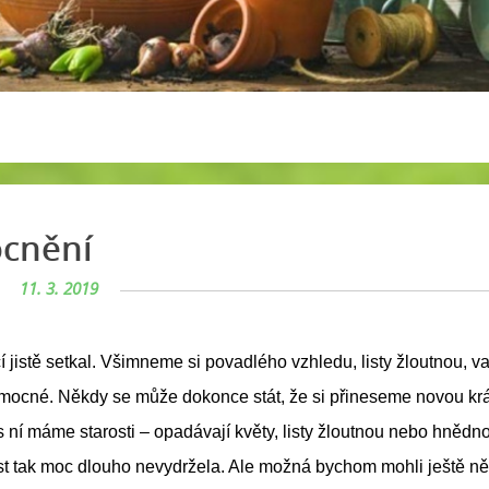
ocnění
11. 3. 2019
í jistě setkal. Všimneme si povadlého vzhledu, listy žloutnou, v
 nemocné. Někdy se může dokonce stát, že si přineseme novou kr
s ní máme starosti – opadávají květy, listy žloutnou nebo hnědno
t tak moc dlouho nevydržela. Ale možná bychom mohli ještě n