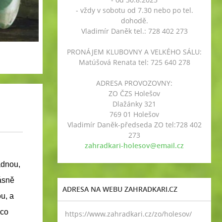
- vždy v sobotu od 7.30 nebo po tel.
dohodě.
Vladimír Daněk tel.: 728 402 273
PRONÁJEM KLUBOVNY A VELKÉHO SÁLU:
Matúšová Renata tel: 725 640 278
ADRESA PROVOZOVNY:
ZO ČZS Holešov
Dlažánky 321
769 01 Holešov
Vladimír Daněk-předseda ZO tel:728 402
273
zahradkari-holesov@email.cz
adnou,
ásně
ADRESA NA WEBU ZAHRADKARI.CZ
u, a
ěco
https://www.zahradkari.cz/zo/holesov/