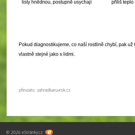
listy
hnědnou, postupně usychají
příliš tepl
Pokud diagnostikujeme, co naší rostlině chybí, pak už 
vlastně stejné jako s lidmi.
převzato zahradkaruvrok.cz
© 2026 eStránky.cz