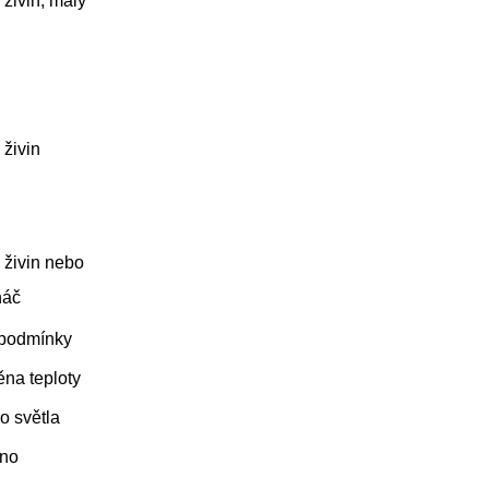
 živin, malý
 živin
 živin nebo
náč
podmínky
na teploty
o světla
dno