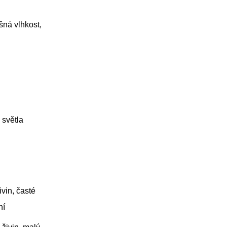
šná vlhkost,
 světla
vin, časté
ní