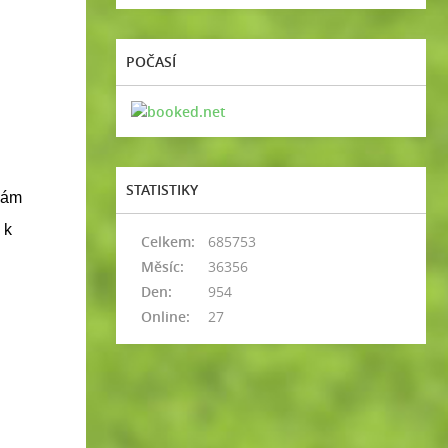
POČASÍ
STATISTIKY
nám
 k
Celkem:
685753
Měsíc:
36356
Den:
954
Online:
27