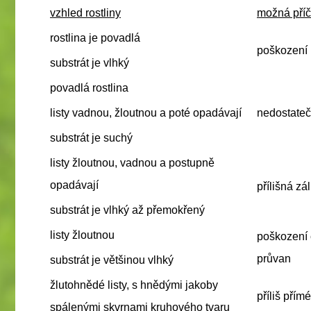
vzhled rostliny
možná příč
rostlina
je povadlá
poškození
substrát
je vlhký
povadlá
rostlina
listy
vadnou, žloutnou a poté opadávají
nedostateč
substrát
je suchý
listy
žloutnou, vadnou a postupně
opadávají
přílišná zá
substrát
je vlhký až přemokřený
listy
žloutnou
poškození
průvan
substrát
je většinou vlhký
žlutohnědé
listy
, s hnědými jakoby
příliš přím
spálenými skvrnami kruhového tvaru