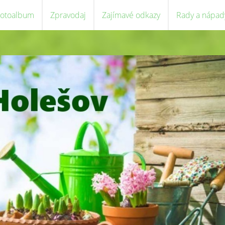
Fotoalbum
Zpravodaj
Zajímavé odkazy
Rady a nápad