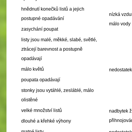
hnědnutí konečků
listů
a jejich
nízká vzdu
postupné opadávání
málo vody
zasychání
poupat
listy
jsou malé, měkké, slabé, světlé,
ztrácejí barevnost a postupně
opadávají
málo
květů
nedostatek
poupata
opadávají
stonky
jsou vytáhlé, zesláblé, málo
olistěné
velké množství
listů
nadbytek ži
přihnojová
dlouhé a křehké
výhony
matné
listy