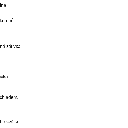
ina
 kořenů
ná zálivka
livka
 chladem,
ého světla