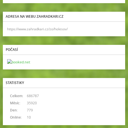
ADRESA NA WEBU ZAHRADKARI.CZ
https://www.zahradkari.cz/zo/holesov/
POČASÍ
STATISTIKY
Celkem:
686787
Měsíc:
35920
Den:
779
Online:
10