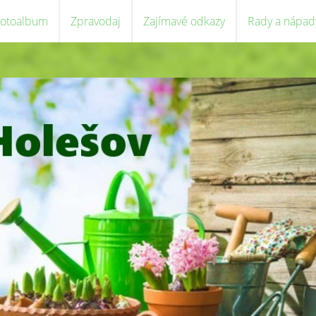
Fotoalbum
Zpravodaj
Zajímavé odkazy
Rady a nápad