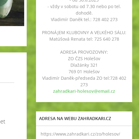
- vždy v sobotu od 7.30 nebo po tel.
dohodě.
Vladimír Daněk tel.: 728 402 273
PRONÁJEM KLUBOVNY A VELKÉHO SÁLU:
Matúšová Renata tel: 725 640 278
ADRESA PROVOZOVNY:
ZO ČZS Holešov
Dlažánky 321
769 01 Holešov
Vladimír Daněk-předseda ZO tel:728 402
273
zahradkari-holesov@email.cz
ADRESA NA WEBU ZAHRADKARI.CZ
let
https://www.zahradkari.cz/zo/holesov/