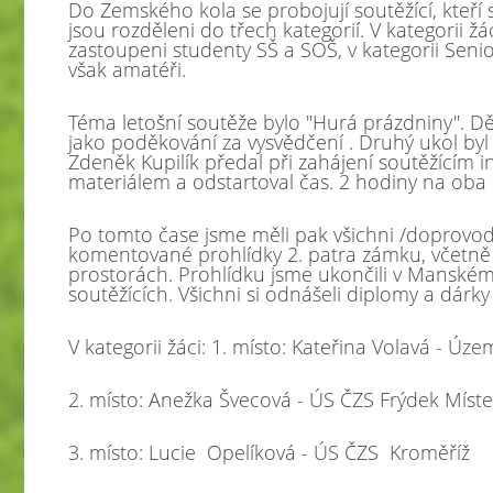
Do Zemského kola se probojují soutěžící, kteří s
jsou rozděleni do třech kategorií. V kategorii žác
zastoupeni studenty SŠ a SOŠ, v kategorii Seni
však amatéři.
Téma letošní soutěže bylo "Hurá prázdniny". Děti
jako poděkování za vysvědčení . Druhý ukol byl 
Zdeněk Kupilík předal při zahájení soutěžícím
materiálem a odstartoval čas. 2 hodiny na oba 
Po tomto čase jsme měli pak všichni /doprovod 
komentované prohlídky 2. patra zámku, včetně n
prostorách. Prohlídku jsme ukončili v Manském
soutěžících. Všichni si odnášeli diplomy a dárk
V kategorii žáci: 1. místo: Kateřina Volavá - Ú
2. místo: Anežka Švecová - ÚS ČZS Frýdek Míst
3. místo
:
Lucie Opelíková
-
ÚS ČZS Kroměříž