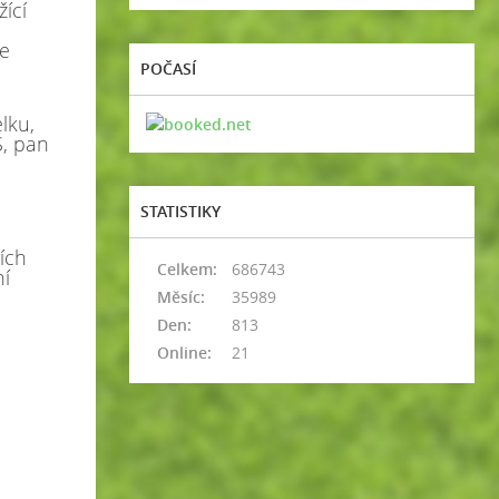
žící
ze
POČASÍ
lku,
S, pan
STATISTIKY
ích
Celkem:
686743
ní
Měsíc:
35989
Den:
813
Online:
21