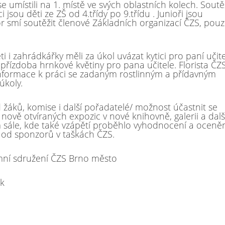
e umístili na 1. místě ve svých oblastních kolech. Soutě
i jsou děti ze ZŠ od 4.třídy po 9.třídu . Junioři jsou
or smí soutěžit členové Základních organizací ČZS, pou
 i zahrádkářky měli za úkol uvázat kytici pro paní učite
přízdoba hrnkové květiny pro pana učitele. Florista ČZ
 informace k práci se zadaným rostlinným a přídavným
úkoly.
žáků, komise i další pořadatelé/ možnost účastnit se
ově otvíraných expozic v nové knihovně, galerii a dalš
 sále, kde také vzápětí proběhlo vyhodnocení a oceně
y od sponzorů v taškách ČZS.
zemní sdružení ČZS Brno město
ek