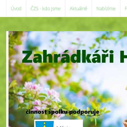
Úvod
ČZS - kdo jsme
Aktuálně
Nabízíme