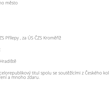
rno město
ZS Přílepy , za ÚS ČZS Kroměříž
c
Hradiště
 celorepublikový titul spolu se soutěžícími z Českého ko
oření a mnoho zdaru.