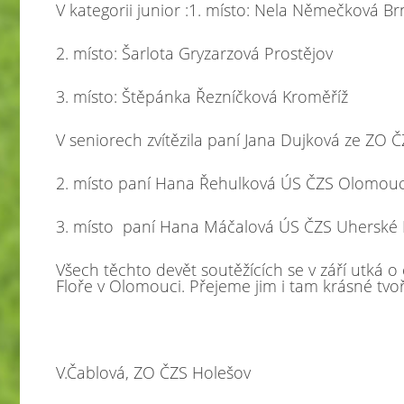
V kategorii junior :1. místo: Nela Němečková B
2. místo: Šarlota Gryzarzová Prostějov
3. místo
:
Štěpánka Řezníčková
Kroměříž
V seniorech zvítězila paní Jana Dujková ze ZO Č
2. místo paní Hana Řehulková ÚS ČZS Olomou
3. místo paní Hana Máčalová ÚS ČZS Uherské 
Všech těchto devět soutěžících se v září utká o
Floře v Olomouci. Přejeme jim i tam krásné tv
V.Čablová, ZO ČZS Holešov